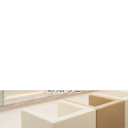
コ
ナ
ン
ビ
テ
ゲ
ン
ー
ツ
シ
に
ョ
移
ン
動
に
移
動
お知らせ